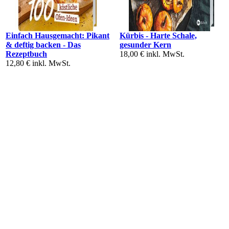
Einfach Hausgemacht: Pikant
Kürbis - Harte Schale,
& deftig backen - Das
gesunder Kern
Rezeptbuch
18,00 €
inkl. MwSt.
12,80 €
inkl. MwSt.