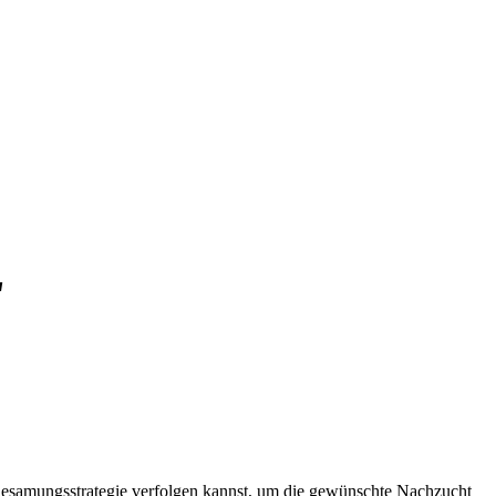
"
 Besamungsstrategie verfolgen kannst, um die gewünschte Nachzucht