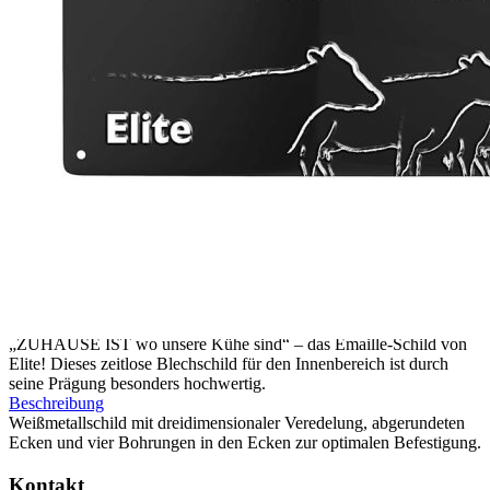
Zum Anfang der Bildergalerie springen
Artikelnr.
080611
hochwertiges Blechschild
Zuhause
16,00 €
inkl. MwSt.
14,00 €
Elite Abonnenten
1
Zum Warenkorb hinzufügen
Zur Wunschliste hinzufügen
Sofort lieferbar
„ZUHAUSE IST wo unsere Kühe sind“ – das Emaille-Schild von
Elite! Dieses zeitlose Blechschild für den Innenbereich ist durch
seine Prägung besonders hochwertig.
Beschreibung
Weißmetallschild mit dreidimensionaler Veredelung, abgerundeten
Ecken und vier Bohrungen in den Ecken zur optimalen Befestigung.
Kontakt