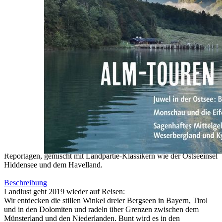
Zum Anfang der Bildergalerie springen
Artikelnr.
011573
Landlust - Sonderheft Auf
Reisen 2020
6,00 €
inkl. MwSt.
1
Zum Warenkorb hinzufügen
Zur Wunschliste hinzufügen
Sofort lieferbar
Das Landlust Sonderheft bietet mehr als 120 Seiten neue
Reportagen, gemischt mit Landpartie-Klassikern wie der Ostseeinsel
Hiddensee und dem Havelland.
Beschreibung
Landlust geht 2019 wieder auf Reisen:
Wir entdecken die stillen Winkel dreier Bergseen in Bayern, Tirol
und in den Dolomiten und radeln über Grenzen zwischen dem
Münsterland und den Niederlanden. Bunt wird es in den