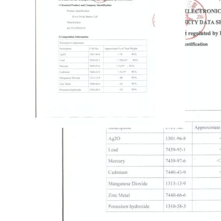
Hochwertige Armbanduhr in grau mit Silikonarmband, drehbarer
Lünette und Seiko Uhrwerk. 40 mm Gehäuse, inkl. SUS Logo,
Modell für Frauen und Männer gleichermaßen geeignet. Lieferung
in robuster Kunststoffbox.
Kontakt
Agrarshop
Hülsebrockstr. 2 - 8
48165 Münster
Deutschland
+49 (0)2501 / 801-3000
>>> Zum Kontaktformular
EU-Online-Plattform zur alternativen Streitbeilegung:
ec.europa.eu
Zahlungsmöglichkeiten