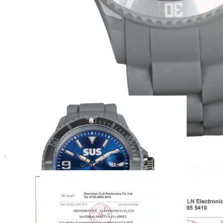
Zum Anfang der Bildergalerie springen
Artikelnr.
080551
SUS Armbanduhr 2018
39,90 €
inkl. MwSt.
29,90 €
SuS Abonennten
1
Zum Warenkorb hinzufügen
Zur Wunschliste hinzufügen
Sofort lieferbar
SUS Armbanduhr 2018
Beschreibung