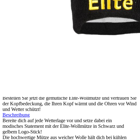
Zum Anfang der Bildergalerie springen
Artikelnr.
080308
Wollmütze Elite
9,90 €
inkl. MwSt.
8,90 €
Elite Abonnenten
1
Zum Warenkorb hinzufügen
Zur Wunschliste hinzufügen
Sofort lieferbar
Die bequeme Mütze verfügt innen über ein integriertes Fleece, das
angenehm weich ist und daher einen tollen Tragekomfort bietet.
Bestellen Sie jetzt die gemütliche Elite-Wollmütze und vertrauen Sie
der Kopfbedeckung, die Ihren Kopf wärmt und die Ohren vor Wind
und Wetter schützt!
Beschreibung
Bereite dich auf jede Wetterlage vor und setze dabei ein
modisches Statement mit der Elite-Wollmütze in Schwarz und
gelbem Logo-Stick!
Die hochwertige Mütze aus weicher Wolle hält dich bei kühlen