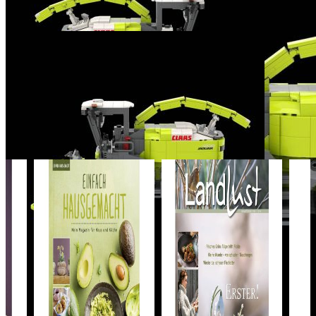
Der BRIXIES Plus Bausatz "Claas jaguar 1200" besteht aus
insgesamt 1076 Bausteinen und hat zusammengebaut die Maße 33,4
x 32,7 x 16,9 cm.
Beschreibung
Brixies Plus Modelle sind Konstruktionsspielzeuge und für Kinder
ab 8 Jahren geeignet. Die Bausteine bestehen aus hochwertigem
ABS-Kunststoff und entsprechen den neuesten Sicherheitsstandards.
Und wie immer bei BRIXIES Plus 5 Jahre Produktgarantie aus
Überzeugung.
Hersteller: Schäfer Toy Company GmbH, Industriestraße 28, 56307
Daufenbach, E-Mail: info@brixiesshop.de
Das könnte Ihnen auch gefallen