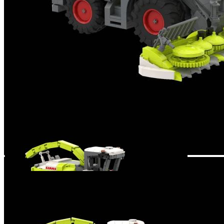
Zum Anfang der Bildergalerie springen
Artikelnr.
012029
profi Claas Jaguar1200
(BRIXIES Plus)
59,90 €
inkl. MwSt.
1
Zum Warenkorb hinzufügen
Zur Wunschliste hinzufügen
Sofort lieferbar