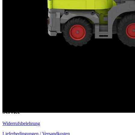
EU-Online-Plattform zur alternativen Streitbeilegung:
ec.europa.eu
Zahlungsmöglichkeiten
Service
Widerrufsbelehrung
Lieferbedingungen / Versandkosten